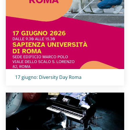
Titolo card
:
17 giugno: Diversity Day Roma