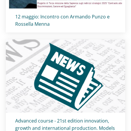
Titolo card
:
12 maggio: Incontro con Armando Punzo e
Rossella Menna
Titolo card
:
Advanced course - 21st edition innovation,
growth and international production. Models