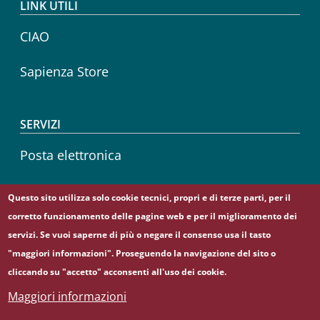
LINK UTILI
CIAO
Sapienza Store
SERVIZI
Posta elettronica
Sapienza Wireless
Questo sito utilizza solo cookie tecnici, propri e di terze parti, per il
corretto funzionamento delle pagine web e per il miglioramento dei
Career service
servizi. Se vuoi saperne di più o negare il consenso usa il tasto
"maggiori informazioni". Proseguendo la navigazione del sito o
cliccando su "accetto" acconsenti all'uso dei cookie.
Maggiori informazioni
© Sapienza Università di Roma - Piazzale Aldo Moro 5,
00185 Roma - (+39) 06 49911 - C.F.: 80209930587 - P. Iva: