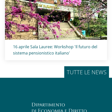
Titolo card
:
16 aprile Sala Lauree: Workshop 'Il futuro del
sistema pensionistico italiano'
TUTTE LE NEWS