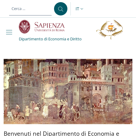
Salta al contenuto principale
Skip to footer content
IT
SELETTORE LINGUA: CURREN
Dipartimento di Economia e Diritto
Dipartimento di Economi
Benvenuti nel Dipartimento
Benvenuti nel Dipartimento di Economia e