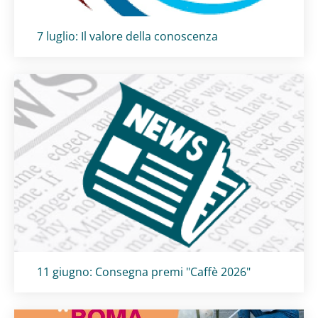
Titolo card
:
7 luglio: Il valore della conoscenza
Titolo card
:
11 giugno: Consegna premi "Caffè 2026"