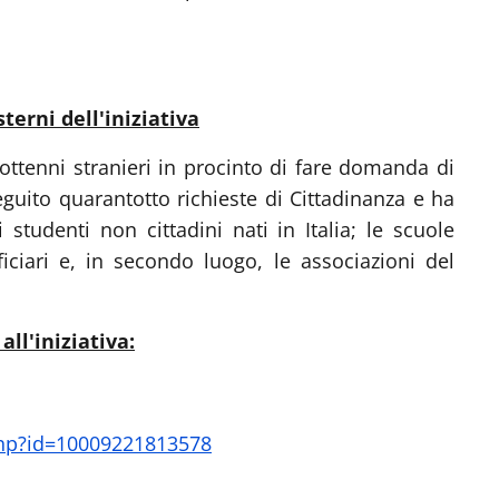
terni dell'iniziativa
iottenni stranieri in procinto di fare domanda di
eguito quarantotto richieste di Cittadinanza e ha
 studenti non cittadini nati in Italia; le scuole
ciari e, in secondo luogo, le associazioni del
ll'iniziativa:
php?id=10009221813578