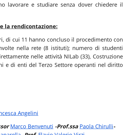
no lavorare e studiare senza dover chiedere il
 e la rendicontazione:
ri, di cui 11 hanno concluso il procedimento con
olte nella rete (8 istituti); numero di studenti
irettamente nelle attività NILab (33), Costruzione
i e di enti del Terzo Settore operanti nel diritto
ncesca Angelini
ssor
Marco Benvenuti
-Prof.ssa
Paola Chirulli
-
aparella
- Prof.
Flavio Valerio Virzi