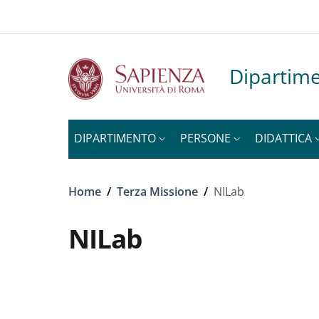
Slim to
Salta al contenuto principale
Skip to footer content
Dipartime
DIPARTIMENTO
PERSONE
DIDATTICA
Briciole di pane
Home
/
Terza Missione
/
NILab
NILab