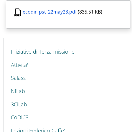
ecodir_pst_22may23.pdf
(835.51 KB)
MAIN NAVIGATION
Iniziative di Terza missione
Attivita'
Salass
NILab
3CiLab
CoDiC3
Lezioni Federico Caffe'