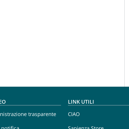
oter menu
EO
LINK UTILI
istrazione trasparente
CIAO
i notifica
Sapienza Store