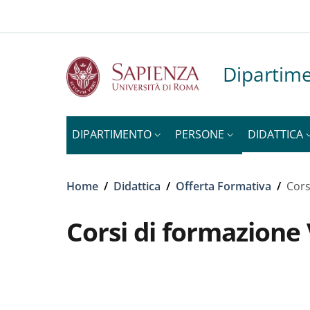
Slim to
Salta al contenuto principale
Skip to footer content
Dipartime
DIPARTIMENTO
PERSONE
DIDATTICA
Briciole di pane
Home
/
Didattica
/
Offerta Formativa
/
Cors
Corsi di formazion