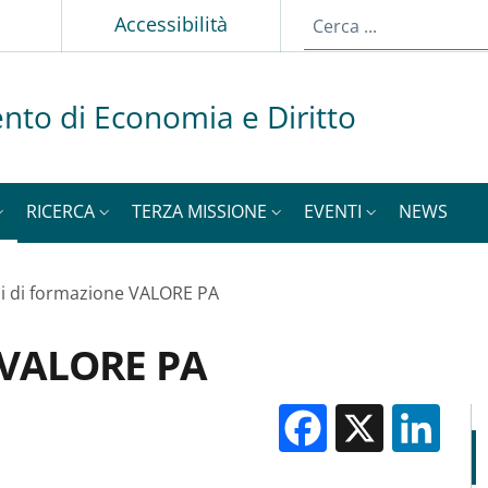
p
Accessibilità
nto di Economia e Diritto
RICERCA
TERZA MISSIONE
EVENTI
NEWS
i di formazione VALORE PA
e VALORE PA
Facebook
X
Li
M