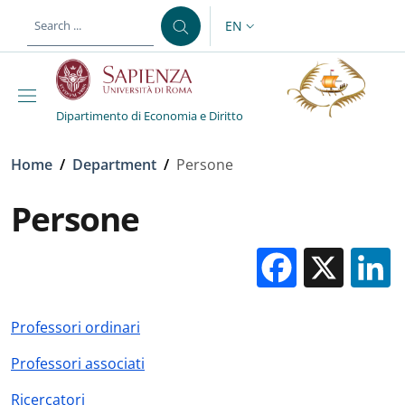
Skip to main content
Skip to footer content
EN
LANGUAGE SWITCHER: CURR
Dipartimento di Economia e Diritto
Breadcrumb
Home
/
Department
/
Persone
Persone
Facebo
X
Professori ordinari
Professori associati
Ricercatori