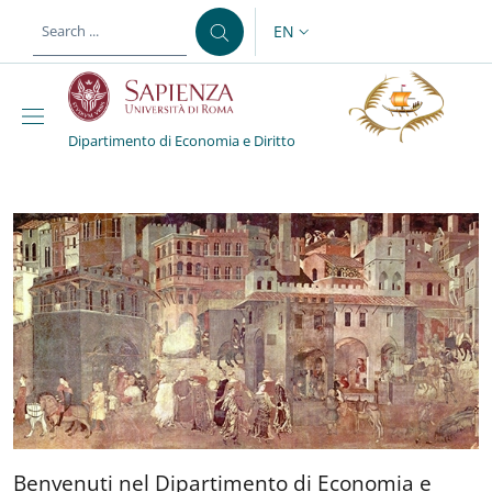
Skip to main content
Skip to footer content
EN
LANGUAGE SWITCHER: CURR
Dipartimento di Economia e Diritto
Dipartimento di Economi
Benvenuti nel Dipartimento
Benvenuti nel Dipartimento di Economia e